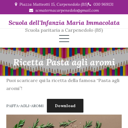
Skip
Piazza Matteotti 15, Carpenedolo (BS)
030 969131
scmaternacarpenedolo@gmail.com
to
content
Scuola dell'Infanzia Maria Immacolata
Scuola paritaria a Carpenedolo (BS)
Ricetta Pasta agli aromi
Puoi scaricare qui la ricetta della famosa “Pasta agli
aromi”!
Download
PASTA-AGLI-AROMI