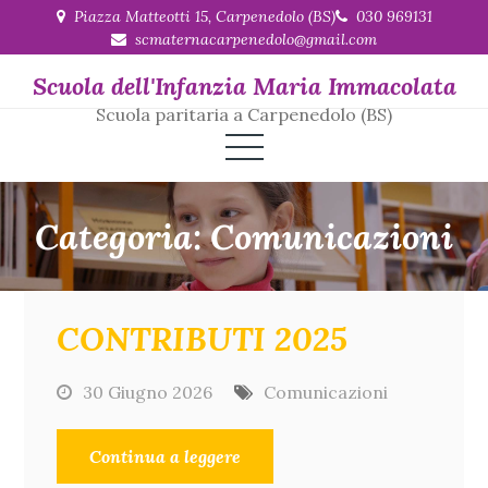
Skip
Piazza Matteotti 15, Carpenedolo (BS)
030 969131
scmaternacarpenedolo@gmail.com
to
content
Scuola dell'Infanzia Maria Immacolata
Scuola paritaria a Carpenedolo (BS)
Categoria:
Comunicazioni
CONTRIBUTI 2025
30 Giugno 2026
Comunicazioni
Continua a leggere